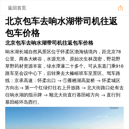
返回首页
北京包车去响水湖带司机往返
包车价格
北京包车去响水湖带司机往返包车价格
响水湖长城自然风景区位于怀柔区渤海镇境内，距北京78
公里。两条大峡谷，水源充沛、原始次生林茂密，野花野
草野药材资源丰富，绿水潭瀑二十多个。可从东直门乘916
路车至会议中心下，后转乘去大榛峪班车至景区。驾车路
线：京承高速：怀柔出口 → ①雁栖湖高架桥 → 怀柔城区
方向出→ 第一个红绿灯往右上开放路 → 北大街路口处有去
往响水湖的指示牌 → 顺北大街直行慕田峪方向 → 直行到
慕田峪环岛西行。