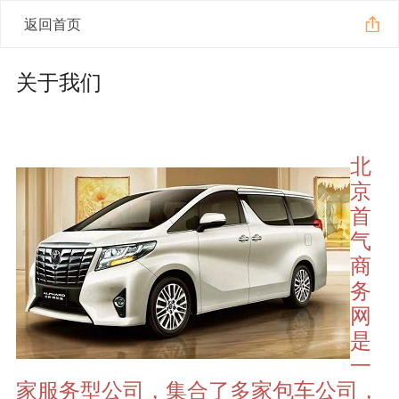
返回首页
关于我们
北
京
首
气
商
务
网
是
一
家服务型公司，集合了多家包车公司，